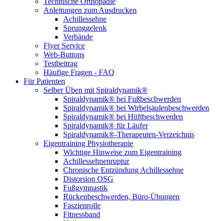
Technische Orthopädie
Anleitungen zum Ausdrucken
Achillessehne
Sprunggelenk
Verbände
Flyer Service
Web-Buttons
Testbeitrag
Häufige Fragen - FAQ
Für Patienten
Selber Üben mit Spiraldynamik®
Spiraldynamik® bei Fußbeschwerden
Spiraldynamik® bei Wirbelsäulen­beschwerden
Spiraldynamik® bei Hüftbeschwerden
Spiraldynamik® für Läufer
Spiraldynamik®-Therapeuten-Verzeichnis
Eigentraining Physiotherapie
Wichtige Hinweise zum Eigentraining
Achillessehnenruptur
Chronische Entzündung Achillessehne
Distorsion OSG
Fußgymnastik
Rückenbeschwerden, Büro-Übungen
Faszienrolle
Fitnessband