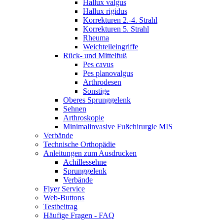
Hallux valgus
Hallux rigidus
Korrekturen 2.-4. Strahl
Korrekturen 5. Strahl
Rheuma
Weichteileingriffe
Rück- und Mittelfuß
Pes cavus
Pes planovalgus
Arthrodesen
Sonstige
Oberes Sprunggelenk
Sehnen
Arthroskopie
Minimalinvasive Fußchirurgie MIS
Verbände
Technische Orthopädie
Anleitungen zum Ausdrucken
Achillessehne
Sprunggelenk
Verbände
Flyer Service
Web-Buttons
Testbeitrag
Häufige Fragen - FAQ