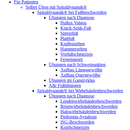
Für Patienten
Selber Üben mit Spiraldynamik®
Spiraldynamik® bei Fußbeschwerden
Übungen nach Diagnose
Hallux Valgus
Knick-Senk-Fuß
Spreizfuß
Plattfuß
Krallenzehen
Hammerzehen
Vorfußschmerzen
Fersensporn
Übungen nach Schwerpunkten
Aufbau Längsgewölbe
Aufbau Quergewölbe
Übungen im Gangzyklus
Alle Fußübungen
Spiraldynamik® bei Wirbelsäulen­beschwerden
Übungen nach Diagnose
Lendenwirbel­säulen­beschwerden
Brustwirbel­säulen­beschwerden
Halswirbel­säulen­beschwerden
Piriformis-Syndrom
ISG-Beschwerden
Kopfschmerzen