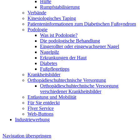
Hüfte
Rumpfstabilisierung
Verbände
Kinesiologisches Taping
Patienteninformationen zum Diabetischen Fußsyndrom
Podologie
Was ist Podologie?
Die podologische Behandlung
Eingerollter oder eingewachsener Nagel
Nagelpilz
Erkrankungen der Haut
Diabetes
Fußpflegetipps
Krankheitsbilder
Orthopädieschuhtechnische Versorgung
Orthopädieschuhtechnische Versorgung
verschiedener Krankheitsbilder
Entlastung und Mobilität
Für Sie entdeckt
Flyer Service
Web-Buttons
Industriewerbung
Navigation überspringen