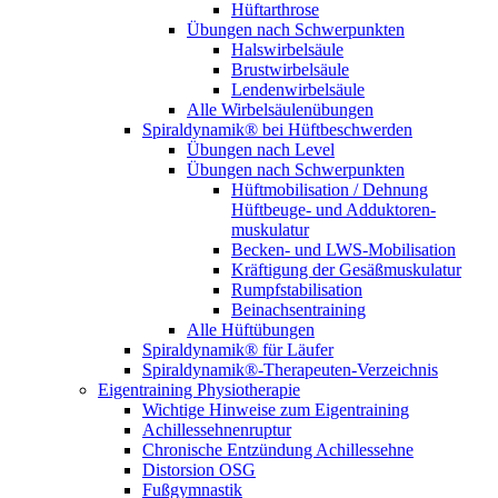
Hüftarthrose
Übungen nach Schwerpunkten
Halswirbelsäule
Brustwirbelsäule
Lendenwirbelsäule
Alle Wirbelsäulenübungen
Spiraldynamik® bei Hüftbeschwerden
Übungen nach Level
Übungen nach Schwerpunkten
Hüftmobilisation / Dehnung
Hüftbeuge- und Adduktoren­
muskulatur
Becken- und LWS-Mobilisation
Kräftigung der Gesäß­muskulatur
Rumpf­stabilisation
Beinachsen­training
Alle Hüftübungen
Spiraldynamik® für Läufer
Spiraldynamik®-Therapeuten-Verzeichnis
Eigentraining Physiotherapie
Wichtige Hinweise zum Eigentraining
Achillessehnenruptur
Chronische Entzündung Achillessehne
Distorsion OSG
Fußgymnastik