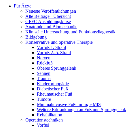
Für Ärzte
Neueste Veröffentlichungen
Alle Beiträge - Übersicht
GFFC Ausbildungskurse
Anatomie und Biomechanik
Klinische Untersuchung und Funktionsdiagnostik
Bildgebung
Konservative und operative Therapie
Vorfuß 1. Strahl
Vorfuß 2.-5. Strahl
Nerven
Rückfuß
Oberes Sprunggelenk
Sehnen
Trauma
Kinderorthopädie
Diabetischer Fuß
Rheumatischer Fuß
Tumore
Minimalinvasive Fußchirurgie MIS
Weitere Erkrankungen an Fuß und Sprunggelenk
Rehabilitation
Operations­techniken
Vorfuß