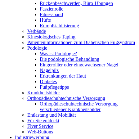
Rückenbeschwerden, Büro-Übungen
Faszienrolle
Fitnessband
Hüfte
Rumpfstabilisierung
Verbände
Kinesiologisches Taping
Patienteninformationen zum Diabetischen Fußsyndrom
Podologie
Was ist Podologie?
Die podologische Behandlung
Eingerollter oder eingewachsener Nagel
Nagelpilz
Erkrankungen der Haut
Diabetes
Fußpflegetipps
Krankheitsbilder
Orthopädieschuhtechnische Versorgung
Orthopädieschuhtechnische Versorgung
verschiedener Krankheitsbilder
Entlastung und Mobilität
Für Sie entdeckt
Flyer Service
Web-Buttons
Industriewerbung