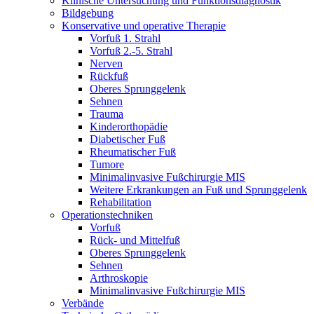
Klinische Untersuchung und Funktionsdiagnostik
Bildgebung
Konservative und operative Therapie
Vorfuß 1. Strahl
Vorfuß 2.-5. Strahl
Nerven
Rückfuß
Oberes Sprunggelenk
Sehnen
Trauma
Kinderorthopädie
Diabetischer Fuß
Rheumatischer Fuß
Tumore
Minimalinvasive Fußchirurgie MIS
Weitere Erkrankungen an Fuß und Sprunggelenk
Rehabilitation
Operations­techniken
Vorfuß
Rück- und Mittelfuß
Oberes Sprunggelenk
Sehnen
Arthroskopie
Minimalinvasive Fußchirurgie MIS
Verbände