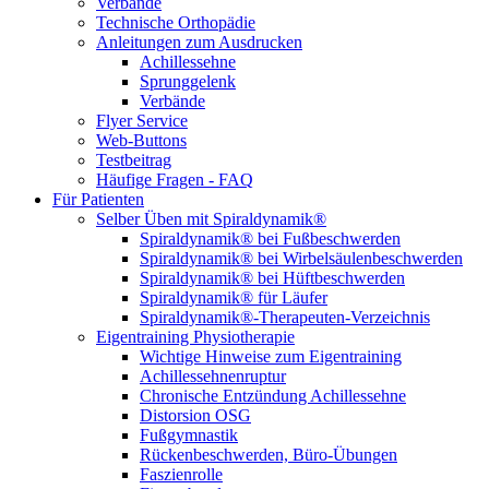
Verbände
Technische Orthopädie
Anleitungen zum Ausdrucken
Achillessehne
Sprunggelenk
Verbände
Flyer Service
Web-Buttons
Testbeitrag
Häufige Fragen - FAQ
Für Patienten
Selber Üben mit Spiraldynamik®
Spiraldynamik® bei Fußbeschwerden
Spiraldynamik® bei Wirbelsäulen­beschwerden
Spiraldynamik® bei Hüftbeschwerden
Spiraldynamik® für Läufer
Spiraldynamik®-Therapeuten-Verzeichnis
Eigentraining Physiotherapie
Wichtige Hinweise zum Eigentraining
Achillessehnenruptur
Chronische Entzündung Achillessehne
Distorsion OSG
Fußgymnastik
Rückenbeschwerden, Büro-Übungen
Faszienrolle