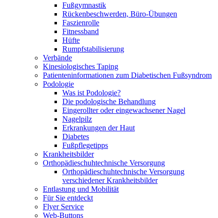
Fußgymnastik
Rückenbeschwerden, Büro-Übungen
Faszienrolle
Fitnessband
Hüfte
Rumpfstabilisierung
Verbände
Kinesiologisches Taping
Patienteninformationen zum Diabetischen Fußsyndrom
Podologie
Was ist Podologie?
Die podologische Behandlung
Eingerollter oder eingewachsener Nagel
Nagelpilz
Erkrankungen der Haut
Diabetes
Fußpflegetipps
Krankheitsbilder
Orthopädieschuhtechnische Versorgung
Orthopädieschuhtechnische Versorgung
verschiedener Krankheitsbilder
Entlastung und Mobilität
Für Sie entdeckt
Flyer Service
Web-Buttons