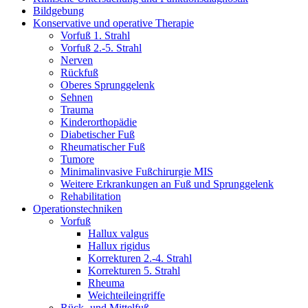
Bildgebung
Konservative und operative Therapie
Vorfuß 1. Strahl
Vorfuß 2.-5. Strahl
Nerven
Rückfuß
Oberes Sprunggelenk
Sehnen
Trauma
Kinderorthopädie
Diabetischer Fuß
Rheumatischer Fuß
Tumore
Minimalinvasive Fußchirurgie MIS
Weitere Erkrankungen an Fuß und Sprunggelenk
Rehabilitation
Operations­techniken
Vorfuß
Hallux valgus
Hallux rigidus
Korrekturen 2.-4. Strahl
Korrekturen 5. Strahl
Rheuma
Weichteileingriffe
Rück- und Mittelfuß