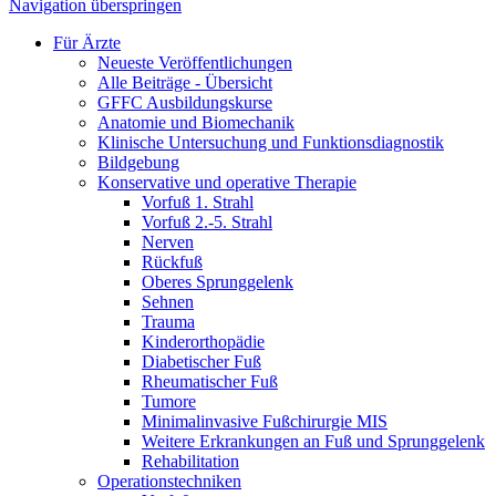
Navigation überspringen
Für Ärzte
Neueste Veröffentlichungen
Alle Beiträge - Übersicht
GFFC Ausbildungskurse
Anatomie und Biomechanik
Klinische Untersuchung und Funktionsdiagnostik
Bildgebung
Konservative und operative Therapie
Vorfuß 1. Strahl
Vorfuß 2.-5. Strahl
Nerven
Rückfuß
Oberes Sprunggelenk
Sehnen
Trauma
Kinderorthopädie
Diabetischer Fuß
Rheumatischer Fuß
Tumore
Minimalinvasive Fußchirurgie MIS
Weitere Erkrankungen an Fuß und Sprunggelenk
Rehabilitation
Operations­techniken