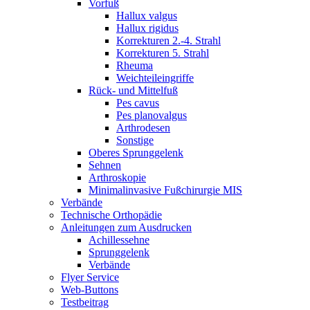
Vorfuß
Hallux valgus
Hallux rigidus
Korrekturen 2.-4. Strahl
Korrekturen 5. Strahl
Rheuma
Weichteileingriffe
Rück- und Mittelfuß
Pes cavus
Pes planovalgus
Arthrodesen
Sonstige
Oberes Sprunggelenk
Sehnen
Arthroskopie
Minimalinvasive Fußchirurgie MIS
Verbände
Technische Orthopädie
Anleitungen zum Ausdrucken
Achillessehne
Sprunggelenk
Verbände
Flyer Service
Web-Buttons
Testbeitrag