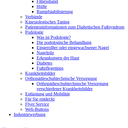
Fitnessband
Hüfte
Rumpfstabilisierung
Verbände
Kinesiologisches Taping
Patienteninformationen zum Diabetischen Fußsyndrom
Podologie
Was ist Podologie?
Die podologische Behandlung
Eingerollter oder eingewachsener Nagel
Nagelpilz
Erkrankungen der Haut
Diabetes
Fußpflegetipps
Krankheitsbilder
Orthopädieschuhtechnische Versorgung
Orthopädieschuhtechnische Versorgung
verschiedener Krankheitsbilder
Entlastung und Mobilität
Für Sie entdeckt
Flyer Service
Web-Buttons
Industriewerbung