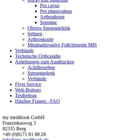
Pes cavus
Pes planovalgus
Arthrodesen
Sonstige
Oberes Sprunggelenk
Sehnen
Arthroskopie
Minimalinvasive Fußchirurgie MIS
Verbände
Technische Orthopädie
Anleitungen zum Ausdrucken
Achillessehne
Sprunggelenk
Verbände
Flyer Service
Web-Buttons
Testbeitrag
Häufige Fragen - FAQ
my medibook GmbH
Franziskusweg 3
82335 Berg
+49 (0)8171 81 88 28
info@my-medibook.de