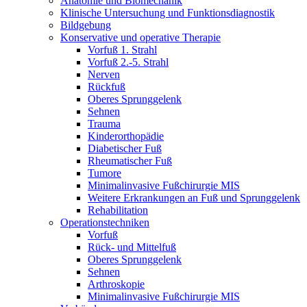
Anatomie und Biomechanik
Klinische Untersuchung und Funktionsdiagnostik
Bildgebung
Konservative und operative Therapie
Vorfuß 1. Strahl
Vorfuß 2.-5. Strahl
Nerven
Rückfuß
Oberes Sprunggelenk
Sehnen
Trauma
Kinderorthopädie
Diabetischer Fuß
Rheumatischer Fuß
Tumore
Minimalinvasive Fußchirurgie MIS
Weitere Erkrankungen an Fuß und Sprunggelenk
Rehabilitation
Operations­techniken
Vorfuß
Rück- und Mittelfuß
Oberes Sprunggelenk
Sehnen
Arthroskopie
Minimalinvasive Fußchirurgie MIS