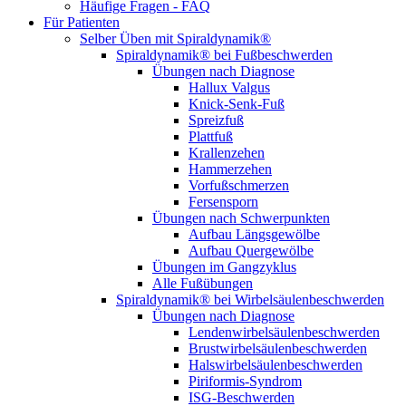
Häufige Fragen - FAQ
Für Patienten
Selber Üben mit Spiraldynamik®
Spiraldynamik® bei Fußbeschwerden
Übungen nach Diagnose
Hallux Valgus
Knick-Senk-Fuß
Spreizfuß
Plattfuß
Krallenzehen
Hammerzehen
Vorfußschmerzen
Fersensporn
Übungen nach Schwerpunkten
Aufbau Längsgewölbe
Aufbau Quergewölbe
Übungen im Gangzyklus
Alle Fußübungen
Spiraldynamik® bei Wirbelsäulen­beschwerden
Übungen nach Diagnose
Lendenwirbel­säulen­beschwerden
Brustwirbel­säulen­beschwerden
Halswirbel­säulen­beschwerden
Piriformis-Syndrom
ISG-Beschwerden