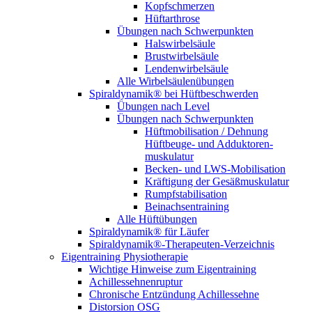
Kopfschmerzen
Hüftarthrose
Übungen nach Schwerpunkten
Halswirbelsäule
Brustwirbelsäule
Lendenwirbelsäule
Alle Wirbelsäulenübungen
Spiraldynamik® bei Hüftbeschwerden
Übungen nach Level
Übungen nach Schwerpunkten
Hüftmobilisation / Dehnung
Hüftbeuge- und Adduktoren­
muskulatur
Becken- und LWS-Mobilisation
Kräftigung der Gesäß­muskulatur
Rumpf­stabilisation
Beinachsen­training
Alle Hüftübungen
Spiraldynamik® für Läufer
Spiraldynamik®-Therapeuten-Verzeichnis
Eigentraining Physiotherapie
Wichtige Hinweise zum Eigentraining
Achillessehnenruptur
Chronische Entzündung Achillessehne
Distorsion OSG