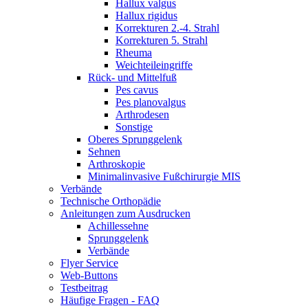
Hallux valgus
Hallux rigidus
Korrekturen 2.-4. Strahl
Korrekturen 5. Strahl
Rheuma
Weichteileingriffe
Rück- und Mittelfuß
Pes cavus
Pes planovalgus
Arthrodesen
Sonstige
Oberes Sprunggelenk
Sehnen
Arthroskopie
Minimalinvasive Fußchirurgie MIS
Verbände
Technische Orthopädie
Anleitungen zum Ausdrucken
Achillessehne
Sprunggelenk
Verbände
Flyer Service
Web-Buttons
Testbeitrag
Häufige Fragen - FAQ