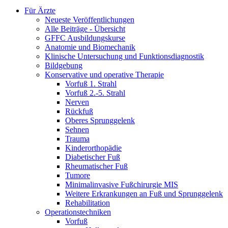
Für Ärzte
Neueste Veröffentlichungen
Alle Beiträge - Übersicht
GFFC Ausbildungskurse
Anatomie und Biomechanik
Klinische Untersuchung und Funktionsdiagnostik
Bildgebung
Konservative und operative Therapie
Vorfuß 1. Strahl
Vorfuß 2.-5. Strahl
Nerven
Rückfuß
Oberes Sprunggelenk
Sehnen
Trauma
Kinderorthopädie
Diabetischer Fuß
Rheumatischer Fuß
Tumore
Minimalinvasive Fußchirurgie MIS
Weitere Erkrankungen an Fuß und Sprunggelenk
Rehabilitation
Operations­techniken
Vorfuß