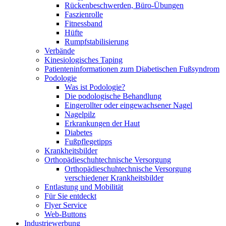
Rückenbeschwerden, Büro-Übungen
Faszienrolle
Fitnessband
Hüfte
Rumpfstabilisierung
Verbände
Kinesiologisches Taping
Patienteninformationen zum Diabetischen Fußsyndrom
Podologie
Was ist Podologie?
Die podologische Behandlung
Eingerollter oder eingewachsener Nagel
Nagelpilz
Erkrankungen der Haut
Diabetes
Fußpflegetipps
Krankheitsbilder
Orthopädieschuhtechnische Versorgung
Orthopädieschuhtechnische Versorgung
verschiedener Krankheitsbilder
Entlastung und Mobilität
Für Sie entdeckt
Flyer Service
Web-Buttons
Industriewerbung