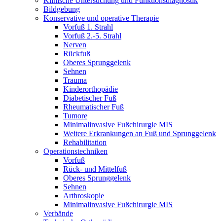
Klinische Untersuchung und Funktionsdiagnostik
Bildgebung
Konservative und operative Therapie
Vorfuß 1. Strahl
Vorfuß 2.-5. Strahl
Nerven
Rückfuß
Oberes Sprunggelenk
Sehnen
Trauma
Kinderorthopädie
Diabetischer Fuß
Rheumatischer Fuß
Tumore
Minimalinvasive Fußchirurgie MIS
Weitere Erkrankungen an Fuß und Sprunggelenk
Rehabilitation
Operations­techniken
Vorfuß
Rück- und Mittelfuß
Oberes Sprunggelenk
Sehnen
Arthroskopie
Minimalinvasive Fußchirurgie MIS
Verbände