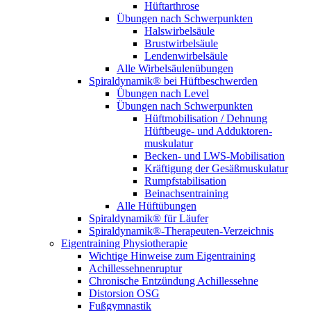
Hüftarthrose
Übungen nach Schwerpunkten
Halswirbelsäule
Brustwirbelsäule
Lendenwirbelsäule
Alle Wirbelsäulenübungen
Spiraldynamik® bei Hüftbeschwerden
Übungen nach Level
Übungen nach Schwerpunkten
Hüftmobilisation / Dehnung
Hüftbeuge- und Adduktoren­
muskulatur
Becken- und LWS-Mobilisation
Kräftigung der Gesäß­muskulatur
Rumpf­stabilisation
Beinachsen­training
Alle Hüftübungen
Spiraldynamik® für Läufer
Spiraldynamik®-Therapeuten-Verzeichnis
Eigentraining Physiotherapie
Wichtige Hinweise zum Eigentraining
Achillessehnenruptur
Chronische Entzündung Achillessehne
Distorsion OSG
Fußgymnastik