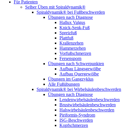
Für Patienten
Selber Üben mit Spiraldynamik®
Spiraldynamik® bei Fußbeschwerden
Übungen nach Diagnose
Hallux Valgus
Knick-Senk-Fuß
Spreizfuß
Plattfuß
Krallenzehen
Hammerzehen
Vorfußschmerzen
Fersensporn
Übungen nach Schwerpunkten
Aufbau Längsgewölbe
Aufbau Quergewölbe
Übungen im Gangzyklus
Alle Fußübungen
Spiraldynamik® bei Wirbelsäulen­beschwerden
Übungen nach Diagnose
Lendenwirbel­säulen­beschwerden
Brustwirbel­säulen­beschwerden
Halswirbel­säulen­beschwerden
Piriformis-Syndrom
ISG-Beschwerden
Kopfschmerzen