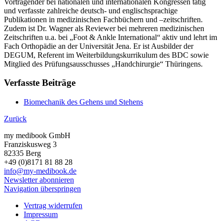
Vortragender bei nationalen und internationalen Kongressen tätig
und verfasste zahlreiche deutsch- und englischsprachige
Publikationen in medizinischen Fachbüchern und –zeitschriften.
Zudem ist Dr. Wagner als Reviewer bei mehreren medizinischen
Zeitschriften u.a. bei „Foot & Ankle International“ aktiv und lehrt im
Fach Orthopädie an der Universität Jena. Er ist Ausbilder der
DEGUM, Referent im Weiterbildungskurrikulum des BDC sowie
Mitglied des Prüfungsausschusses „Handchirurgie“ Thüringens.
Verfasste Beiträge
Biomechanik des Gehens und Stehens
Zurück
my medibook GmbH
Franziskusweg 3
82335 Berg
+49 (0)8171 81 88 28
info@my-medibook.de
Newsletter abonnieren
Navigation überspringen
Vertrag widerrufen
Impressum