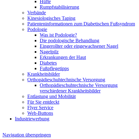
Hüfte
Rumpfstabilisierung
Verbände
Kinesiologisches Taping
Patienteninformationen zum Diabetischen Fußsyndrom
Podologie
Was ist Podologie?
Die podologische Behandlung
Eingerollter oder eingewachsener Nagel
Nagelpilz
Erkrankungen der Haut
Diabetes
Fußpflegetipps
Krankheitsbilder
Orthopädieschuhtechnische Versorgung
Orthopädieschuhtechnische Versorgung
verschiedener Krankheitsbilder
Entlastung und Mobilität
Für Sie entdeckt
Flyer Service
Web-Buttons
Industriewerbung
Navigation überspringen