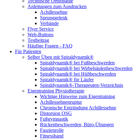
Technische Orthopädie
Anleitungen zum Ausdrucken
Achillessehne
Sprunggelenk
Verbände
Flyer Service
Web-Buttons
Testbeitrag
Häufige Fragen - FAQ
Für Patienten
Selber Üben mit Spiraldynamik®
Spiraldynamik® bei Fußbeschwerden
Spiraldynamik® bei Wirbelsäulen­beschwerden
Spiraldynamik® bei Hüftbeschwerden
Spiraldynamik® für Läufer
Spiraldynamik®-Therapeuten-Verzeichnis
Eigentraining Physiotherapie
Wichtige Hinweise zum Eigentraining
Achillessehnenruptur
Chronische Entzündung Achillessehne
Distorsion OSG
Fußgymnastik
Rückenbeschwerden, Büro-Übungen
Faszienrolle
Fitnessband