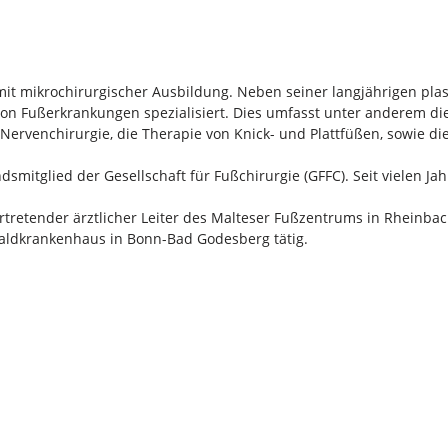
mit mikrochirurgischer Ausbildung. Neben seiner langjährigen plast
von Fußerkrankungen spezialisiert. Dies umfasst unter anderem die
e Nervenchirurgie, die Therapie von Knick- und Plattfüßen, sowie
ndsmitglied der Gesellschaft für Fußchirurgie (GFFC). Seit vielen Jah
ertretender ärztlicher Leiter des Malteser Fußzentrums in Rheinbac
Waldkrankenhaus in Bonn-Bad Godesberg tätig.