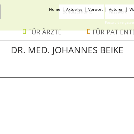
Benutzername
Passwort
ion
Home
Aktuelles
Vorwort
Autoren
Wa
ingen
Passwort vergesse
ion
FÜR ÄRZTE
FÜR PATIENT
ingen
DR. MED. JOHANNES BEIKE