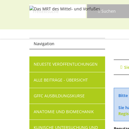
Suchen
Navigat
Suchen
überspr
Navigat
überspr
Navigation
Navigation
NEUESTE VERÖFFENTLICHUNGEN
überspringen
Si
ALLE BEITRÄGE - ÜBERSICHT
Bitte
GFFC AUSBILDUNGSKURSE
Sie h
ANATOMIE UND BIOMECHANIK
Regis
KLINISCHE UNTERSUCHUNG UND
Benutz