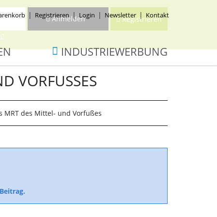
renkorb
Registrieren
Login
Newsletter
Kontakt
Anmelden
Registrieren
n?
EN
INDUSTRIEWERBUNG
ND VORFUSSES
s MRT des Mittel- und Vorfußes
Beitrag.