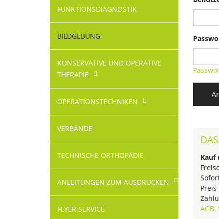
FUNKTIONSDIAGNOSTIK
BILDGEBUNG
Passwo
KONSERVATIVE UND OPERATIVE
Passwor
THERAPIE
A
OPERATIONS­TECHNIKEN
VERBÄNDE
DAS
TECHNISCHE ORTHOPÄDIE
Kauf 
Freis
Sofor
ANLEITUNGEN ZUM AUSDRUCKEN
Preis
Zahlu
AGB.
FLYER SERVICE