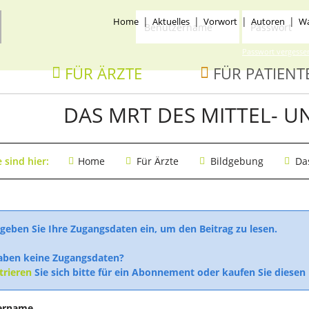
Benutzername
Passwort
ion
Home
Aktuelles
Vorwort
Autoren
Wa
ingen
Passwort vergesse
ion
FÜR ÄRZTE
FÜR PATIENT
ingen
DAS MRT DES MITTEL- U
e sind hier:
Home
Für Ärzte
Bildgebung
Da
 geben Sie Ihre Zugangsdaten ein, um den Beitrag zu lesen.
aben keine Zugangsdaten?
trieren
Sie sich bitte für ein Abonnement oder kaufen Sie diesen 
ername