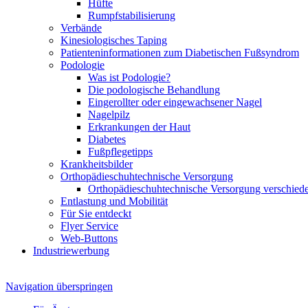
Hüfte
Rumpfstabilisierung
Verbände
Kinesiologisches Taping
Patienteninformationen zum Diabetischen Fußsyndrom
Podologie
Was ist Podologie?
Die podologische Behandlung
Eingerollter oder eingewachsener Nagel
Nagelpilz
Erkrankungen der Haut
Diabetes
Fußpflegetipps
Krankheitsbilder
Orthopädieschuhtechnische Versorgung
Orthopädieschuhtechnische Versorgung verschiede
Entlastung und Mobilität
Für Sie entdeckt
Flyer Service
Web-Buttons
Industriewerbung
Navigation überspringen