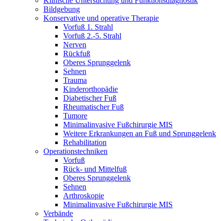
Klinische Untersuchung und Funktionsdiagnostik
Bildgebung
Konservative und operative Therapie
Vorfuß 1. Strahl
Vorfuß 2.-5. Strahl
Nerven
Rückfuß
Oberes Sprunggelenk
Sehnen
Trauma
Kinderorthopädie
Diabetischer Fuß
Rheumatischer Fuß
Tumore
Minimalinvasive Fußchirurgie MIS
Weitere Erkrankungen an Fuß und Sprunggelenk
Rehabilitation
Operations­techniken
Vorfuß
Rück- und Mittelfuß
Oberes Sprunggelenk
Sehnen
Arthroskopie
Minimalinvasive Fußchirurgie MIS
Verbände