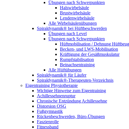
Übungen nach Schwerpunkten
Halswirbelsäule
Brustwirbelsäule
Lendenwirbelsäule
Alle Wirbelsäulenübungen
Spiraldynamik® bei Hüftbeschwerden
Übungen nach Level
Übungen nach Schwerpunkten
Hüftmobilisation / Dehnung Hüftbeug
Becken- und LWS-Mobilisation
Kräftigung der Gesäß­muskulatur
Rumpf­stabilisation
Beinachsen­training
Alle Hüftübungen
Spiraldynamik® für Läufer
Spiraldynamik®-Therapeuten-Verzeichnis
Eigentraining Physiotherapie
Wichtige Hinweise zum Eigentraining
Achillessehnenruptur
Chronische Entzündung Achillessehne
Distorsion OSG
Fußgymnastik
Rückenbeschwerden, Büro-Übungen
Faszienrolle
Fitnessband