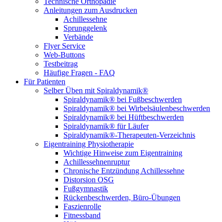
Technische Orthopädie
Anleitungen zum Ausdrucken
Achillessehne
Sprunggelenk
Verbände
Flyer Service
Web-Buttons
Testbeitrag
Häufige Fragen - FAQ
Für Patienten
Selber Üben mit Spiraldynamik®
Spiraldynamik® bei Fußbeschwerden
Spiraldynamik® bei Wirbelsäulen­beschwerden
Spiraldynamik® bei Hüftbeschwerden
Spiraldynamik® für Läufer
Spiraldynamik®-Therapeuten-Verzeichnis
Eigentraining Physiotherapie
Wichtige Hinweise zum Eigentraining
Achillessehnenruptur
Chronische Entzündung Achillessehne
Distorsion OSG
Fußgymnastik
Rückenbeschwerden, Büro-Übungen
Faszienrolle
Fitnessband