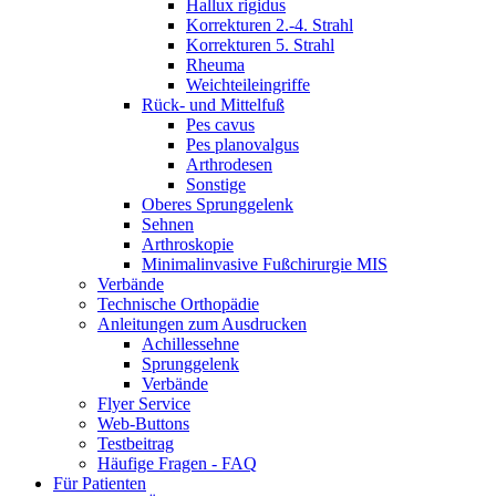
Hallux rigidus
Korrekturen 2.-4. Strahl
Korrekturen 5. Strahl
Rheuma
Weichteileingriffe
Rück- und Mittelfuß
Pes cavus
Pes planovalgus
Arthrodesen
Sonstige
Oberes Sprunggelenk
Sehnen
Arthroskopie
Minimalinvasive Fußchirurgie MIS
Verbände
Technische Orthopädie
Anleitungen zum Ausdrucken
Achillessehne
Sprunggelenk
Verbände
Flyer Service
Web-Buttons
Testbeitrag
Häufige Fragen - FAQ
Für Patienten