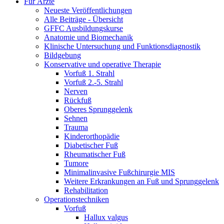
Für Ärzte
Neueste Veröffentlichungen
Alle Beiträge - Übersicht
GFFC Ausbildungskurse
Anatomie und Biomechanik
Klinische Untersuchung und Funktionsdiagnostik
Bildgebung
Konservative und operative Therapie
Vorfuß 1. Strahl
Vorfuß 2.-5. Strahl
Nerven
Rückfuß
Oberes Sprunggelenk
Sehnen
Trauma
Kinderorthopädie
Diabetischer Fuß
Rheumatischer Fuß
Tumore
Minimalinvasive Fußchirurgie MIS
Weitere Erkrankungen an Fuß und Sprunggelenk
Rehabilitation
Operations­techniken
Vorfuß
Hallux valgus