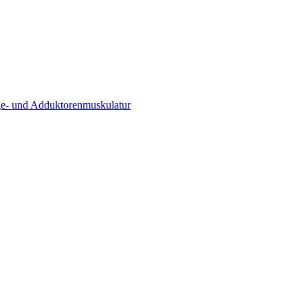
e- und Adduktoren­muskulatur