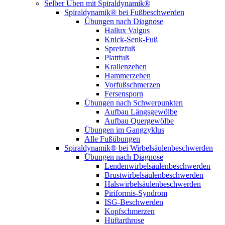
Selber Üben mit Spiraldynamik®
Spiraldynamik® bei Fußbeschwerden
Übungen nach Diagnose
Hallux Valgus
Knick-Senk-Fuß
Spreizfuß
Plattfuß
Krallenzehen
Hammerzehen
Vorfußschmerzen
Fersensporn
Übungen nach Schwerpunkten
Aufbau Längsgewölbe
Aufbau Quergewölbe
Übungen im Gangzyklus
Alle Fußübungen
Spiraldynamik® bei Wirbelsäulen­beschwerden
Übungen nach Diagnose
Lendenwirbel­säulen­beschwerden
Brustwirbel­säulen­beschwerden
Halswirbel­säulen­beschwerden
Piriformis-Syndrom
ISG-Beschwerden
Kopfschmerzen
Hüftarthrose