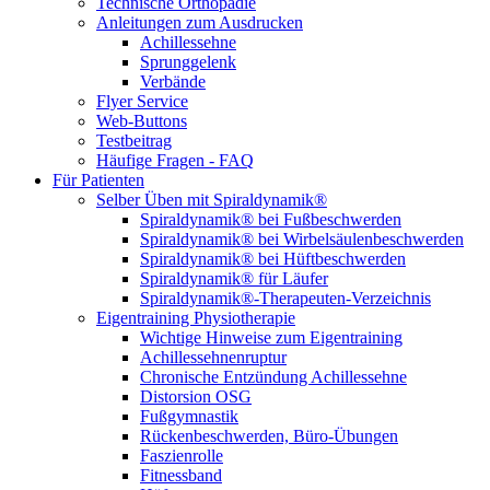
Technische Orthopädie
Anleitungen zum Ausdrucken
Achillessehne
Sprunggelenk
Verbände
Flyer Service
Web-Buttons
Testbeitrag
Häufige Fragen - FAQ
Für Patienten
Selber Üben mit Spiraldynamik®
Spiraldynamik® bei Fußbeschwerden
Spiraldynamik® bei Wirbelsäulen­beschwerden
Spiraldynamik® bei Hüftbeschwerden
Spiraldynamik® für Läufer
Spiraldynamik®-Therapeuten-Verzeichnis
Eigentraining Physiotherapie
Wichtige Hinweise zum Eigentraining
Achillessehnenruptur
Chronische Entzündung Achillessehne
Distorsion OSG
Fußgymnastik
Rückenbeschwerden, Büro-Übungen
Faszienrolle
Fitnessband