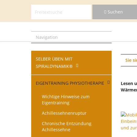
Suchen
Navigat
Suchen
überspr
Navigat
überspr
Navigation
Navigation
SELBER ÜBEN MIT
überspringen
Sie si
SPIRALDYNAMIK®
EIGENTRAINING PHYSIOTHERAPIE
Lesen u
Wärmen 
Wichtige Hinweise zum
Eigentraining
Achillessehnenruptur
Chronische Entzündung
Achillessehne