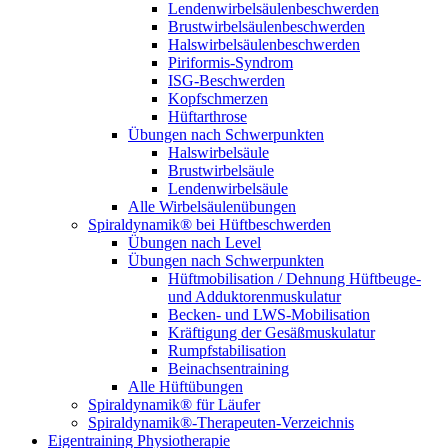
Lendenwirbel­säulen­beschwerden
Brustwirbel­säulen­beschwerden
Halswirbel­säulen­beschwerden
Piriformis-Syndrom
ISG-Beschwerden
Kopfschmerzen
Hüftarthrose
Übungen nach Schwerpunkten
Halswirbelsäule
Brustwirbelsäule
Lendenwirbelsäule
Alle Wirbelsäulenübungen
Spiraldynamik® bei Hüftbeschwerden
Übungen nach Level
Übungen nach Schwerpunkten
Hüftmobilisation / Dehnung Hüftbeuge-
und Adduktoren­muskulatur
Becken- und LWS-Mobilisation
Kräftigung der Gesäß­muskulatur
Rumpf­stabilisation
Beinachsen­training
Alle Hüftübungen
Spiraldynamik® für Läufer
Spiraldynamik®-Therapeuten-Verzeichnis
Eigentraining Physiotherapie