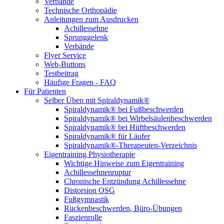
Verbände
Technische Orthopädie
Anleitungen zum Ausdrucken
Achillessehne
Sprunggelenk
Verbände
Flyer Service
Web-Buttons
Testbeitrag
Häufige Fragen - FAQ
Für Patienten
Selber Üben mit Spiraldynamik®
Spiraldynamik® bei Fußbeschwerden
Spiraldynamik® bei Wirbelsäulen­beschwerden
Spiraldynamik® bei Hüftbeschwerden
Spiraldynamik® für Läufer
Spiraldynamik®-Therapeuten-Verzeichnis
Eigentraining Physiotherapie
Wichtige Hinweise zum Eigentraining
Achillessehnenruptur
Chronische Entzündung Achillessehne
Distorsion OSG
Fußgymnastik
Rückenbeschwerden, Büro-Übungen
Faszienrolle