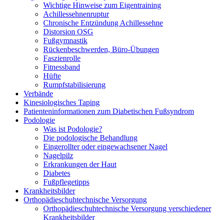
Wichtige Hinweise zum Eigentraining
Achillessehnenruptur
Chronische Entzündung Achillessehne
Distorsion OSG
Fußgymnastik
Rückenbeschwerden, Büro-Übungen
Faszienrolle
Fitnessband
Hüfte
Rumpfstabilisierung
Verbände
Kinesiologisches Taping
Patienteninformationen zum Diabetischen Fußsyndrom
Podologie
Was ist Podologie?
Die podologische Behandlung
Eingerollter oder eingewachsener Nagel
Nagelpilz
Erkrankungen der Haut
Diabetes
Fußpflegetipps
Krankheitsbilder
Orthopädieschuhtechnische Versorgung
Orthopädieschuhtechnische Versorgung verschiedener
Krankheitsbilder