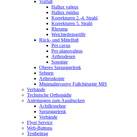
Vorfuß
Hallux valgus
Hallux rigidus
Korrekturen 2.-4. Strahl
Korrekturen 5. Strahl
Rheuma
Weichteileingriffe
Rück- und Mittelfuß
Pes cavus
Pes planovalgus
Arthrodesen
Sonstige
Oberes Sprunggelenk
Sehnen
Arthroskopie
Minimalinvasive Fußchirurgie MIS
Verbände
Technische Orthopädie
Anleitungen zum Ausdrucken
Achillessehne
Sprunggelenk
Verbände
Flyer Service
Web-Buttons
Testbeitrag