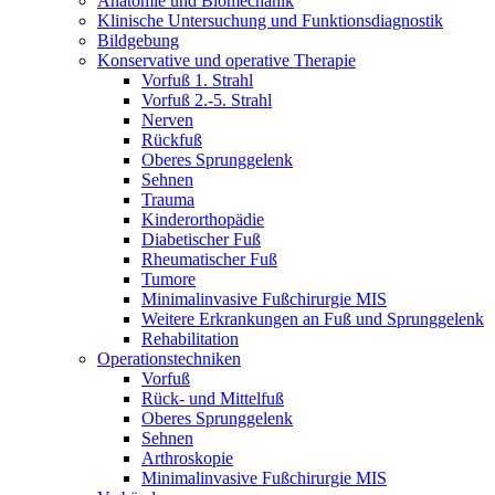
Anatomie und Biomechanik
Klinische Untersuchung und Funktionsdiagnostik
Bildgebung
Konservative und operative Therapie
Vorfuß 1. Strahl
Vorfuß 2.-5. Strahl
Nerven
Rückfuß
Oberes Sprunggelenk
Sehnen
Trauma
Kinderorthopädie
Diabetischer Fuß
Rheumatischer Fuß
Tumore
Minimalinvasive Fußchirurgie MIS
Weitere Erkrankungen an Fuß und Sprunggelenk
Rehabilitation
Operations­techniken
Vorfuß
Rück- und Mittelfuß
Oberes Sprunggelenk
Sehnen
Arthroskopie
Minimalinvasive Fußchirurgie MIS