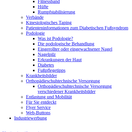
Fitnessband
Hüfte
Rumpfstabilisierung
Verbände
Kinesiologisches Taping
Patienteninformationen zum Diabetischen Fußsyndrom
Podologie
Was ist Podologie?
Die podologische Behandlung
Eingerollter oder eingewachsener Nagel
Nagelpilz
Erkrankungen der Haut
Diabetes
Fußpflegetipps
Krankheitsbilder
Orthopädieschuhtechnische Versorgung
Orthopädieschuhtechnische Versorgung
verschiedener Krankheitsbilder
Entlastung und Mobilität
Für Sie entdeckt
Flyer Service
Web-Buttons
Industriewerbung