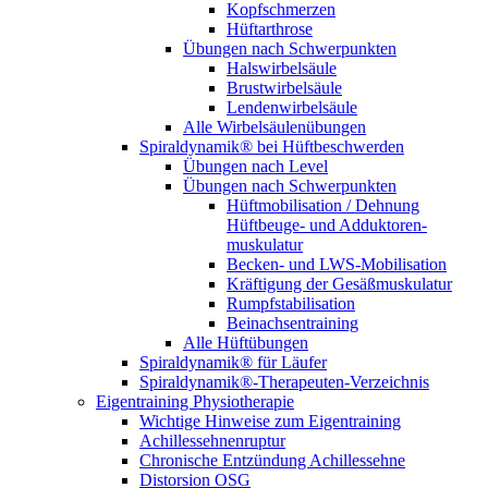
Kopfschmerzen
Hüftarthrose
Übungen nach Schwerpunkten
Halswirbelsäule
Brustwirbelsäule
Lendenwirbelsäule
Alle Wirbelsäulenübungen
Spiraldynamik® bei Hüftbeschwerden
Übungen nach Level
Übungen nach Schwerpunkten
Hüftmobilisation / Dehnung
Hüftbeuge- und Adduktoren­
muskulatur
Becken- und LWS-Mobilisation
Kräftigung der Gesäß­muskulatur
Rumpf­stabilisation
Beinachsen­training
Alle Hüftübungen
Spiraldynamik® für Läufer
Spiraldynamik®-Therapeuten-Verzeichnis
Eigentraining Physiotherapie
Wichtige Hinweise zum Eigentraining
Achillessehnenruptur
Chronische Entzündung Achillessehne
Distorsion OSG