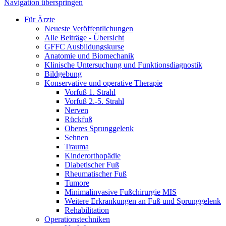
Navigation überspringen
Für Ärzte
Neueste Veröffentlichungen
Alle Beiträge - Übersicht
GFFC Ausbildungskurse
Anatomie und Biomechanik
Klinische Untersuchung und Funktionsdiagnostik
Bildgebung
Konservative und operative Therapie
Vorfuß 1. Strahl
Vorfuß 2.-5. Strahl
Nerven
Rückfuß
Oberes Sprunggelenk
Sehnen
Trauma
Kinderorthopädie
Diabetischer Fuß
Rheumatischer Fuß
Tumore
Minimalinvasive Fußchirurgie MIS
Weitere Erkrankungen an Fuß und Sprunggelenk
Rehabilitation
Operations­techniken