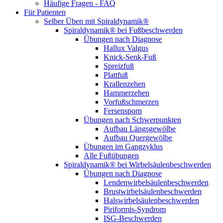
Häufige Fragen - FAQ
Für Patienten
Selber Üben mit Spiraldynamik®
Spiraldynamik® bei Fußbeschwerden
Übungen nach Diagnose
Hallux Valgus
Knick-Senk-Fuß
Spreizfuß
Plattfuß
Krallenzehen
Hammerzehen
Vorfußschmerzen
Fersensporn
Übungen nach Schwerpunkten
Aufbau Längsgewölbe
Aufbau Quergewölbe
Übungen im Gangzyklus
Alle Fußübungen
Spiraldynamik® bei Wirbelsäulen­beschwerden
Übungen nach Diagnose
Lendenwirbel­säulen­beschwerden
Brustwirbel­säulen­beschwerden
Halswirbel­säulen­beschwerden
Piriformis-Syndrom
ISG-Beschwerden