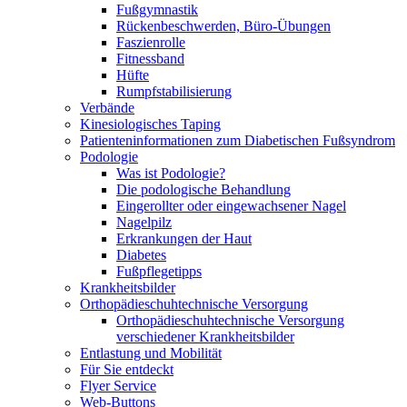
Fußgymnastik
Rückenbeschwerden, Büro-Übungen
Faszienrolle
Fitnessband
Hüfte
Rumpfstabilisierung
Verbände
Kinesiologisches Taping
Patienteninformationen zum Diabetischen Fußsyndrom
Podologie
Was ist Podologie?
Die podologische Behandlung
Eingerollter oder eingewachsener Nagel
Nagelpilz
Erkrankungen der Haut
Diabetes
Fußpflegetipps
Krankheitsbilder
Orthopädieschuhtechnische Versorgung
Orthopädieschuhtechnische Versorgung
verschiedener Krankheitsbilder
Entlastung und Mobilität
Für Sie entdeckt
Flyer Service
Web-Buttons