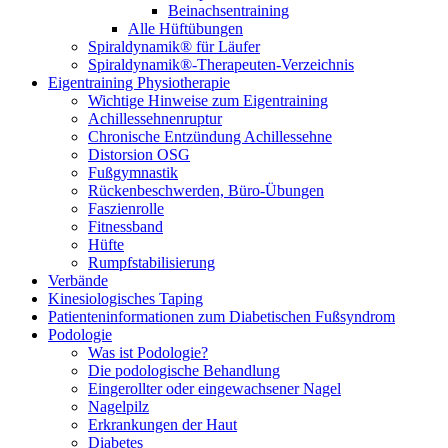
Beinachsen­training
Alle Hüftübungen
Spiraldynamik® für Läufer
Spiraldynamik®-Therapeuten-Verzeichnis
Eigentraining Physiotherapie
Wichtige Hinweise zum Eigentraining
Achillessehnenruptur
Chronische Entzündung Achillessehne
Distorsion OSG
Fußgymnastik
Rückenbeschwerden, Büro-Übungen
Faszienrolle
Fitnessband
Hüfte
Rumpfstabilisierung
Verbände
Kinesiologisches Taping
Patienteninformationen zum Diabetischen Fußsyndrom
Podologie
Was ist Podologie?
Die podologische Behandlung
Eingerollter oder eingewachsener Nagel
Nagelpilz
Erkrankungen der Haut
Diabetes