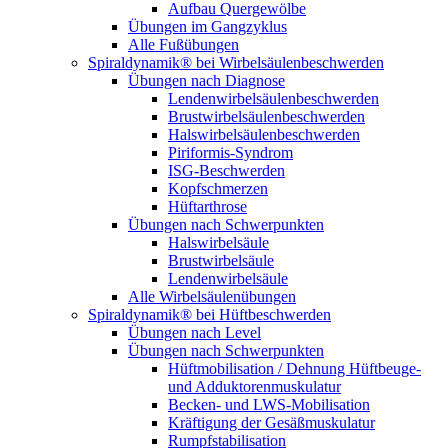
Aufbau Quergewölbe
Übungen im Gangzyklus
Alle Fußübungen
Spiraldynamik® bei Wirbelsäulen­beschwerden
Übungen nach Diagnose
Lendenwirbel­säulen­beschwerden
Brustwirbel­säulen­beschwerden
Halswirbel­säulen­beschwerden
Piriformis-Syndrom
ISG-Beschwerden
Kopfschmerzen
Hüftarthrose
Übungen nach Schwerpunkten
Halswirbelsäule
Brustwirbelsäule
Lendenwirbelsäule
Alle Wirbelsäulenübungen
Spiraldynamik® bei Hüftbeschwerden
Übungen nach Level
Übungen nach Schwerpunkten
Hüftmobilisation / Dehnung Hüftbeuge-
und Adduktoren­muskulatur
Becken- und LWS-Mobilisation
Kräftigung der Gesäß­muskulatur
Rumpf­stabilisation