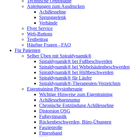
Technische Orthopädie
Anleitungen zum Ausdrucken
Achillessehne
Sprunggelenk
Verbände
Flyer Service
Web-Buttons
Testbeitrag
Häufige Fragen - FAQ
Für Patienten
Selber Üben mit Spiraldynamik®
Spiraldynamik® bei Fußbeschwerden
Spiraldynamik® bei Wirbelsäulen­beschwerden
Spiraldynamik® bei Hüftbeschwerden
Spiraldynamik® für Läufer
Spiraldynamik®-Therapeuten-Verzeichnis
Eigentraining Physiotherapie
Wichtige Hinweise zum Eigentraining
Achillessehnenruptur
Chronische Entzündung Achillessehne
Distorsion OSG
Fußgymnastik
Rückenbeschwerden, Büro-Übungen
Faszienrolle
Fitnessband