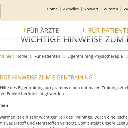
ion
Home
Aktuelles
Vorwort
Autoren
Wa
ingen
ion
FÜR ÄRZTE
FÜR PATIENT
ingen
WICHTIGE HINWEISE ZUM 
nd hier:
Home
Für Patienten
Eigentraining Physiotherapie
TIGE HINWEISE ZUM EIGENTRAINING
Hilfe des Eigentrainingsprogramms einen optimalen Trainingseffekt 
en Punkte berücksichtigt werden
rmen
wärmen ist ein sehr wichtiger Teil des Trainings. Durch eine leich
mit Sauerstoff und Nährstoffen versorgt. Somit steigt unsere Leis