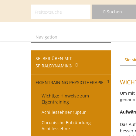
Suchen
Navigat
Suchen
überspr
Navigat
überspr
Navigation
Navigation
SELBER ÜBEN MIT
überspringen
Sie si
SPIRALDYNAMIK®
WICH
EIGENTRAINING PHYSIOTHERAPIE
Um mit 
Wichtige Hinweise zum
genannt
Eigentraining
Aufwä
Achillessehnenruptur
Chronische Entzündung
Das Auf
Achillessehne
besser 