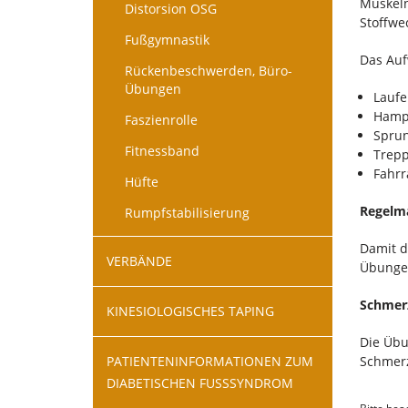
Muskeln
Distorsion OSG
Stoffwe
Fußgymnastik
Das Auf
Rückenbeschwerden, Büro-
Übungen
Laufe
Hamp
Faszienrolle
Sprun
Fitnessband
Trepp
Fahrr
Hüfte
Regelmä
Rumpfstabilisierung
Damit d
VERBÄNDE
Übungen
Schmerz
KINESIOLOGISCHES TAPING
Die Übu
PATIENTENINFORMATIONEN ZUM
Schmerz
DIABETISCHEN FUSSSYNDROM