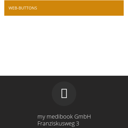
WEB-BUTTONS
my medibook GmbH
Franziskusweg 3