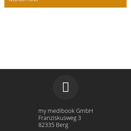
my medibook GmbH
Franziskusweg 3
82335 Berg