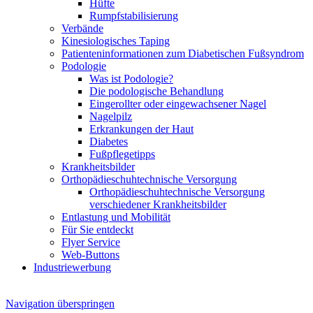
Hüfte
Rumpfstabilisierung
Verbände
Kinesiologisches Taping
Patienteninformationen zum Diabetischen Fußsyndrom
Podologie
Was ist Podologie?
Die podologische Behandlung
Eingerollter oder eingewachsener Nagel
Nagelpilz
Erkrankungen der Haut
Diabetes
Fußpflegetipps
Krankheitsbilder
Orthopädieschuhtechnische Versorgung
Orthopädieschuhtechnische Versorgung
verschiedener Krankheitsbilder
Entlastung und Mobilität
Für Sie entdeckt
Flyer Service
Web-Buttons
Industriewerbung
Navigation überspringen