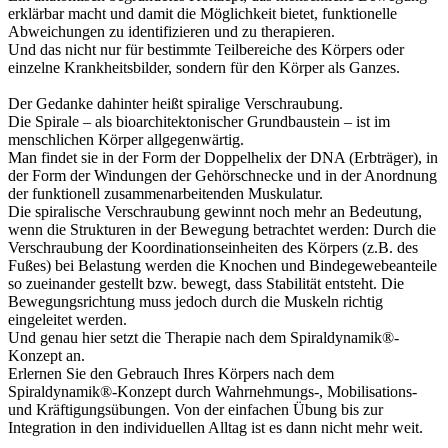
erklärbar macht und damit die Möglichkeit bietet, funktionelle
Abweichungen zu identifizieren und zu therapieren.
Und das nicht nur für bestimmte Teilbereiche des Körpers oder
einzelne Krankheitsbilder, sondern für den Körper als Ganzes.
Der Gedanke dahinter heißt spiralige Verschraubung.
Die Spirale – als bioarchitektonischer Grundbaustein – ist im
menschlichen Körper allgegenwärtig.
Man findet sie in der Form der Doppelhelix der DNA (Erbträger), in
der Form der Windungen der Gehörschnecke und in der Anordnung
der funktionell zusammenarbeitenden Muskulatur.
Die spiralische Verschraubung gewinnt noch mehr an Bedeutung,
wenn die Strukturen in der Bewegung betrachtet werden: Durch die
Verschraubung der Koordinationseinheiten des Körpers (z.B. des
Fußes) bei Belastung werden die Knochen und Bindegewebeanteile
so zueinander gestellt bzw. bewegt, dass Stabilität entsteht. Die
Bewegungsrichtung muss jedoch durch die Muskeln richtig
eingeleitet werden.
Und genau hier setzt die Therapie nach dem Spiraldynamik®-
Konzept an.
Erlernen Sie den Gebrauch Ihres Körpers nach dem
Spiraldynamik®-Konzept durch Wahrnehmungs-, Mobilisations-
und Kräftigungsübungen. Von der einfachen Übung bis zur
Integration in den individuellen Alltag ist es dann nicht mehr weit.