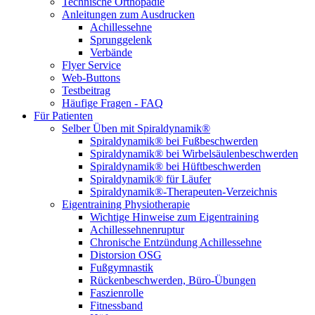
Technische Orthopädie
Anleitungen zum Ausdrucken
Achillessehne
Sprunggelenk
Verbände
Flyer Service
Web-Buttons
Testbeitrag
Häufige Fragen - FAQ
Für Patienten
Selber Üben mit Spiraldynamik®
Spiraldynamik® bei Fußbeschwerden
Spiraldynamik® bei Wirbelsäulen­beschwerden
Spiraldynamik® bei Hüftbeschwerden
Spiraldynamik® für Läufer
Spiraldynamik®-Therapeuten-Verzeichnis
Eigentraining Physiotherapie
Wichtige Hinweise zum Eigentraining
Achillessehnenruptur
Chronische Entzündung Achillessehne
Distorsion OSG
Fußgymnastik
Rückenbeschwerden, Büro-Übungen
Faszienrolle
Fitnessband