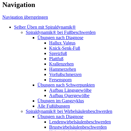
Navigation
Navigation überspringen
Selber Üben mit Spiraldynamik®
Spiraldynamik® bei Fußbeschwerden
Übungen nach Diagnose
Hallux Valgus
Knick-Senk-Fuß
Spreizfuß
Plattfuß
Krallenzehen
Hammerzehen
Vorfußschmerzen
Fersensporn
Übungen nach Schwerpunkten
Aufbau Längsgewölbe
Aufbau Quergewölbe
Übungen im Gangzyklus
Alle Fußübungen
Spiraldynamik® bei Wirbelsäulen­beschwerden
Übungen nach Diagnose
Lendenwirbel­säulen­beschwerden
Brustwirbel­säulen­beschwerden