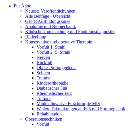
Für Ärzte
Neueste Veröffentlichungen
Alle Beiträge - Übersicht
GFFC Ausbildungskurse
Anatomie und Biomechanik
Klinische Untersuchung und Funktionsdiagnostik
Bildgebung
Konservative und operative Therapie
Vorfuß 1. Strahl
Vorfuß 2.-5. Strahl
Nerven
Rückfuß
Oberes Sprunggelenk
Sehnen
Trauma
Kinderorthopädie
Diabetischer Fuß
Rheumatischer Fuß
Tumore
Minimalinvasive Fußchirurgie MIS
Weitere Erkrankungen an Fuß und Sprunggelenk
Rehabilitation
Operations­techniken
Vorfuß