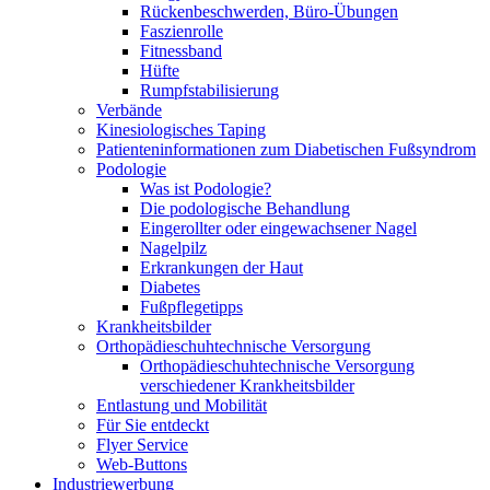
Rückenbeschwerden, Büro-Übungen
Faszienrolle
Fitnessband
Hüfte
Rumpfstabilisierung
Verbände
Kinesiologisches Taping
Patienteninformationen zum Diabetischen Fußsyndrom
Podologie
Was ist Podologie?
Die podologische Behandlung
Eingerollter oder eingewachsener Nagel
Nagelpilz
Erkrankungen der Haut
Diabetes
Fußpflegetipps
Krankheitsbilder
Orthopädieschuhtechnische Versorgung
Orthopädieschuhtechnische Versorgung
verschiedener Krankheitsbilder
Entlastung und Mobilität
Für Sie entdeckt
Flyer Service
Web-Buttons
Industriewerbung