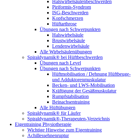
Halswirbel­säulen­beschwerden
Piriformis-Syndrom
ISG-Beschwerden
Kopfschmerzen
Hüftarthrose
Übungen nach Schwerpunkten
Halswirbelsäule
Brustwirbelsäule
Lendenwirbelsäule
Alle Wirbelsäulenübungen
Spiraldynamik® bei Hüftbeschwerden
Übungen nach Level
Übungen nach Schwerpunkten
Hüftmobilisation / Dehnung Hüftbeuge-
und Adduktoren­muskulatur
Becken- und LWS-Mobilisation
Kräftigung der Gesäß­muskulatur
Rumpf­stabilisation
Beinachsen­training
Alle Hüftübungen
Spiraldynamik® für Läufer
Spiraldynamik®-Therapeuten-Verzeichnis
Eigentraining Physiotherapie
Wichtige Hinweise zum Eigentraining
Achillessehnenruptur