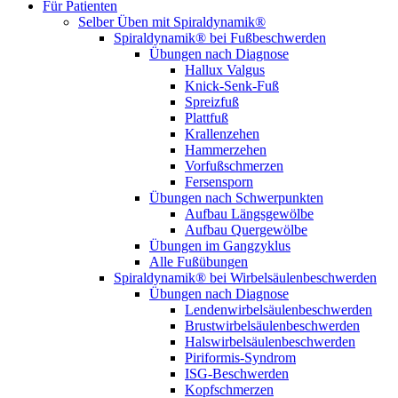
Für Patienten
Selber Üben mit Spiraldynamik®
Spiraldynamik® bei Fußbeschwerden
Übungen nach Diagnose
Hallux Valgus
Knick-Senk-Fuß
Spreizfuß
Plattfuß
Krallenzehen
Hammerzehen
Vorfußschmerzen
Fersensporn
Übungen nach Schwerpunkten
Aufbau Längsgewölbe
Aufbau Quergewölbe
Übungen im Gangzyklus
Alle Fußübungen
Spiraldynamik® bei Wirbelsäulen­beschwerden
Übungen nach Diagnose
Lendenwirbel­säulen­beschwerden
Brustwirbel­säulen­beschwerden
Halswirbel­säulen­beschwerden
Piriformis-Syndrom
ISG-Beschwerden
Kopfschmerzen