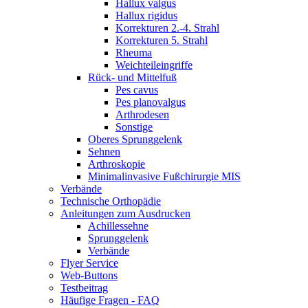
Hallux valgus
Hallux rigidus
Korrekturen 2.-4. Strahl
Korrekturen 5. Strahl
Rheuma
Weichteileingriffe
Rück- und Mittelfuß
Pes cavus
Pes planovalgus
Arthrodesen
Sonstige
Oberes Sprunggelenk
Sehnen
Arthroskopie
Minimalinvasive Fußchirurgie MIS
Verbände
Technische Orthopädie
Anleitungen zum Ausdrucken
Achillessehne
Sprunggelenk
Verbände
Flyer Service
Web-Buttons
Testbeitrag
Häufige Fragen - FAQ