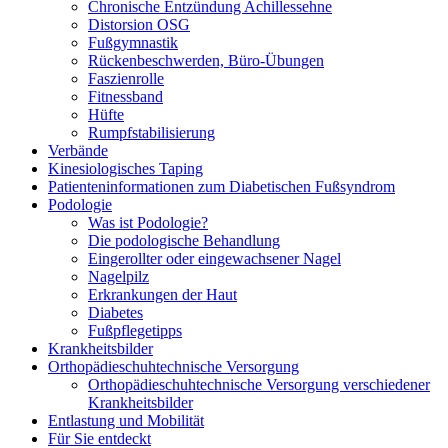
Chronische Entzündung Achillessehne
Distorsion OSG
Fußgymnastik
Rückenbeschwerden, Büro-Übungen
Faszienrolle
Fitnessband
Hüfte
Rumpfstabilisierung
Verbände
Kinesiologisches Taping
Patienteninformationen zum Diabetischen Fußsyndrom
Podologie
Was ist Podologie?
Die podologische Behandlung
Eingerollter oder eingewachsener Nagel
Nagelpilz
Erkrankungen der Haut
Diabetes
Fußpflegetipps
Krankheitsbilder
Orthopädieschuhtechnische Versorgung
Orthopädieschuhtechnische Versorgung verschiedener
Krankheitsbilder
Entlastung und Mobilität
Für Sie entdeckt