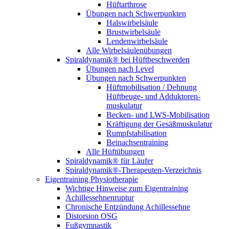
Hüftarthrose
Übungen nach Schwerpunkten
Halswirbelsäule
Brustwirbelsäule
Lendenwirbelsäule
Alle Wirbelsäulenübungen
Spiraldynamik® bei Hüftbeschwerden
Übungen nach Level
Übungen nach Schwerpunkten
Hüftmobilisation / Dehnung
Hüftbeuge- und Adduktoren­
muskulatur
Becken- und LWS-Mobilisation
Kräftigung der Gesäß­muskulatur
Rumpf­stabilisation
Beinachsen­training
Alle Hüftübungen
Spiraldynamik® für Läufer
Spiraldynamik®-Therapeuten-Verzeichnis
Eigentraining Physiotherapie
Wichtige Hinweise zum Eigentraining
Achillessehnenruptur
Chronische Entzündung Achillessehne
Distorsion OSG
Fußgymnastik