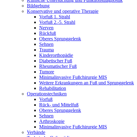
Klinische Untersuchung und Funktionsdiagnostik
Bildgebung
Konservative und operative Therapie
Vorfuß 1. Strahl
Vorfuß 2.-5. Strahl
Nerven
Rückfuß
Oberes Sprunggelenk
Sehnen
Trauma
Kinderorthopädie
Diabetischer Fuß
Rheumatischer Fuß
Tumore
Minimalinvasive Fußchirurgie MIS
Weitere Erkrankungen an Fuß und Sprunggelenk
Rehabilitation
Operations­techniken
Vorfuß
Rück- und Mittelfuß
Oberes Sprunggelenk
Sehnen
Arthroskopie
Minimalinvasive Fußchirurgie MIS
Verbände