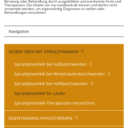
Beratung oder Behandlung durch ausgebildete und anerkannte Ärzte und
Therapeuten. Die Inhalte von my-medibook.de können und dürfen nicht
verwendet werden, um eigenständig Diagnosen zu stellen oder
Behandlungen einzuleiten.
Navigation
Navigation
SELBER ÜBEN MIT SPIRALDYNAMIK®
überspringen
Spiraldynamik® bei Fußbeschwerden
Spiraldynamik® bei Wirbelsäulen­beschwerden
Spiraldynamik® bei Hüftbeschwerden
Spiraldynamik® für Läufer
Spiraldynamik®-Therapeuten-Verzeichnis
EIGENTRAINING PHYSIOTHERAPIE