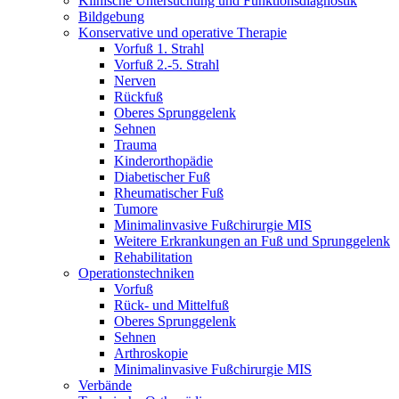
Klinische Untersuchung und Funktionsdiagnostik
Bildgebung
Konservative und operative Therapie
Vorfuß 1. Strahl
Vorfuß 2.-5. Strahl
Nerven
Rückfuß
Oberes Sprunggelenk
Sehnen
Trauma
Kinderorthopädie
Diabetischer Fuß
Rheumatischer Fuß
Tumore
Minimalinvasive Fußchirurgie MIS
Weitere Erkrankungen an Fuß und Sprunggelenk
Rehabilitation
Operations­techniken
Vorfuß
Rück- und Mittelfuß
Oberes Sprunggelenk
Sehnen
Arthroskopie
Minimalinvasive Fußchirurgie MIS
Verbände