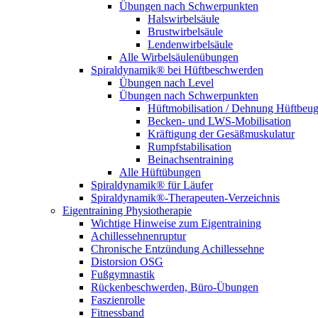
Übungen nach Schwerpunkten
Halswirbelsäule
Brustwirbelsäule
Lendenwirbelsäule
Alle Wirbelsäulenübungen
Spiraldynamik® bei Hüftbeschwerden
Übungen nach Level
Übungen nach Schwerpunkten
Hüftmobilisation / Dehnung Hüftbeug
Becken- und LWS-Mobilisation
Kräftigung der Gesäß­muskulatur
Rumpf­stabilisation
Beinachsen­training
Alle Hüftübungen
Spiraldynamik® für Läufer
Spiraldynamik®-Therapeuten-Verzeichnis
Eigentraining Physiotherapie
Wichtige Hinweise zum Eigentraining
Achillessehnenruptur
Chronische Entzündung Achillessehne
Distorsion OSG
Fußgymnastik
Rückenbeschwerden, Büro-Übungen
Faszienrolle
Fitnessband