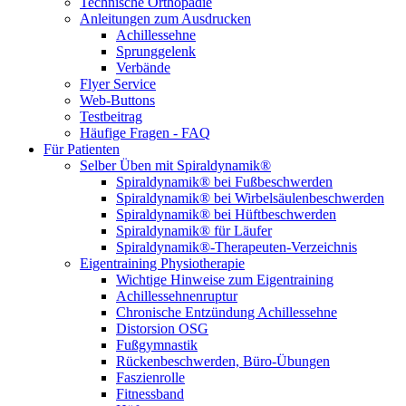
Technische Orthopädie
Anleitungen zum Ausdrucken
Achillessehne
Sprunggelenk
Verbände
Flyer Service
Web-Buttons
Testbeitrag
Häufige Fragen - FAQ
Für Patienten
Selber Üben mit Spiraldynamik®
Spiraldynamik® bei Fußbeschwerden
Spiraldynamik® bei Wirbelsäulen­beschwerden
Spiraldynamik® bei Hüftbeschwerden
Spiraldynamik® für Läufer
Spiraldynamik®-Therapeuten-Verzeichnis
Eigentraining Physiotherapie
Wichtige Hinweise zum Eigentraining
Achillessehnenruptur
Chronische Entzündung Achillessehne
Distorsion OSG
Fußgymnastik
Rückenbeschwerden, Büro-Übungen
Faszienrolle
Fitnessband