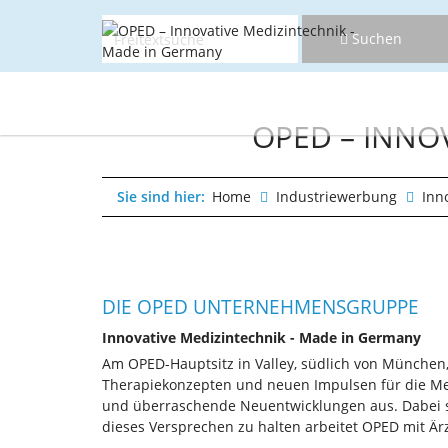
Suchen
Navigat
Suchen
überspr
Navigat
überspr
OPED – INNO
Sie sind hier:
Home
Industriewerbung
Inn
DIE OPED UNTERNEHMENSGRUPPE
Innovative Medizintechnik - Made in Germany
Am OPED-Hauptsitz in Valley, südlich von München
Therapiekonzepten und neuen Impulsen für die Med
und überraschende Neuentwicklungen aus. Dabei s
dieses Versprechen zu halten arbeitet OPED mit Ä