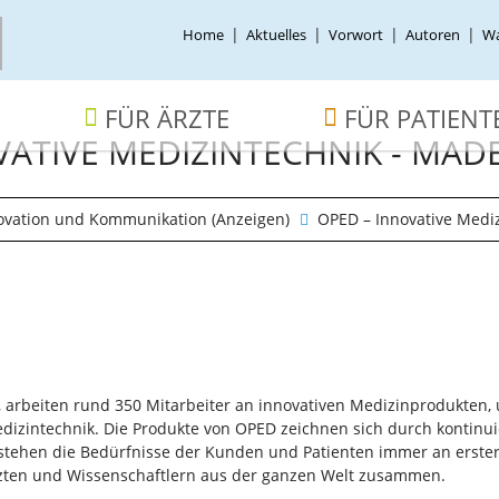
ion
Home
Aktuelles
Vorwort
Autoren
Wa
ingen
ion
FÜR ÄRZTE
FÜR PATIENT
ingen
VATIVE MEDIZINTECHNIK - MAD
ovation und Kommunikation (Anzeigen)
OPED – Innovative Medi
, arbeiten rund 350 Mitarbeiter an innovativen Medizinprodukten
izintechnik. Die Produkte von OPED zeichnen sich durch kontinuie
tehen die Bedürfnisse der Kunden und Patienten immer an erster
rzten und Wissenschaftlern aus der ganzen Welt zusammen.