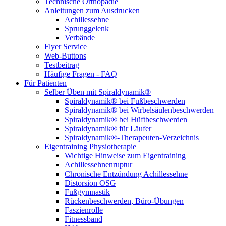
Technische Orthopädie
Anleitungen zum Ausdrucken
Achillessehne
Sprunggelenk
Verbände
Flyer Service
Web-Buttons
Testbeitrag
Häufige Fragen - FAQ
Für Patienten
Selber Üben mit Spiraldynamik®
Spiraldynamik® bei Fußbeschwerden
Spiraldynamik® bei Wirbelsäulen­beschwerden
Spiraldynamik® bei Hüftbeschwerden
Spiraldynamik® für Läufer
Spiraldynamik®-Therapeuten-Verzeichnis
Eigentraining Physiotherapie
Wichtige Hinweise zum Eigentraining
Achillessehnenruptur
Chronische Entzündung Achillessehne
Distorsion OSG
Fußgymnastik
Rückenbeschwerden, Büro-Übungen
Faszienrolle
Fitnessband