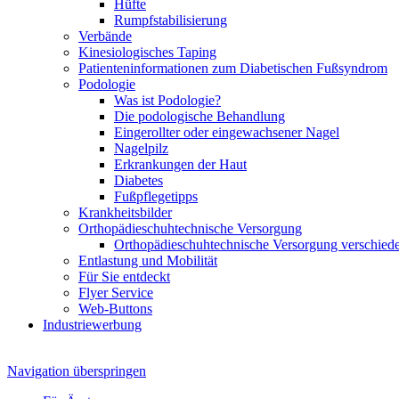
Hüfte
Rumpfstabilisierung
Verbände
Kinesiologisches Taping
Patienteninformationen zum Diabetischen Fußsyndrom
Podologie
Was ist Podologie?
Die podologische Behandlung
Eingerollter oder eingewachsener Nagel
Nagelpilz
Erkrankungen der Haut
Diabetes
Fußpflegetipps
Krankheitsbilder
Orthopädieschuhtechnische Versorgung
Orthopädieschuhtechnische Versorgung verschiede
Entlastung und Mobilität
Für Sie entdeckt
Flyer Service
Web-Buttons
Industriewerbung
Navigation überspringen