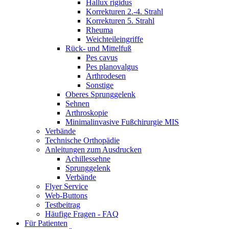
Hallux rigidus
Korrekturen 2.-4. Strahl
Korrekturen 5. Strahl
Rheuma
Weichteileingriffe
Rück- und Mittelfuß
Pes cavus
Pes planovalgus
Arthrodesen
Sonstige
Oberes Sprunggelenk
Sehnen
Arthroskopie
Minimalinvasive Fußchirurgie MIS
Verbände
Technische Orthopädie
Anleitungen zum Ausdrucken
Achillessehne
Sprunggelenk
Verbände
Flyer Service
Web-Buttons
Testbeitrag
Häufige Fragen - FAQ
Für Patienten