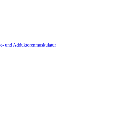
e- und Adduktoren­muskulatur