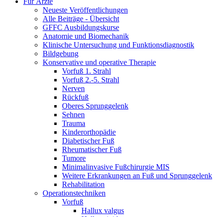
Für Ärzte
Neueste Veröffentlichungen
Alle Beiträge - Übersicht
GFFC Ausbildungskurse
Anatomie und Biomechanik
Klinische Untersuchung und Funktionsdiagnostik
Bildgebung
Konservative und operative Therapie
Vorfuß 1. Strahl
Vorfuß 2.-5. Strahl
Nerven
Rückfuß
Oberes Sprunggelenk
Sehnen
Trauma
Kinderorthopädie
Diabetischer Fuß
Rheumatischer Fuß
Tumore
Minimalinvasive Fußchirurgie MIS
Weitere Erkrankungen an Fuß und Sprunggelenk
Rehabilitation
Operations­techniken
Vorfuß
Hallux valgus