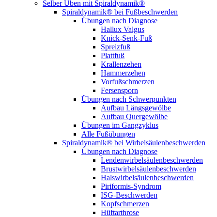
Selber Üben mit Spiraldynamik®
Spiraldynamik® bei Fußbeschwerden
Übungen nach Diagnose
Hallux Valgus
Knick-Senk-Fuß
Spreizfuß
Plattfuß
Krallenzehen
Hammerzehen
Vorfußschmerzen
Fersensporn
Übungen nach Schwerpunkten
Aufbau Längsgewölbe
Aufbau Quergewölbe
Übungen im Gangzyklus
Alle Fußübungen
Spiraldynamik® bei Wirbelsäulen­beschwerden
Übungen nach Diagnose
Lendenwirbel­säulen­beschwerden
Brustwirbel­säulen­beschwerden
Halswirbel­säulen­beschwerden
Piriformis-Syndrom
ISG-Beschwerden
Kopfschmerzen
Hüftarthrose