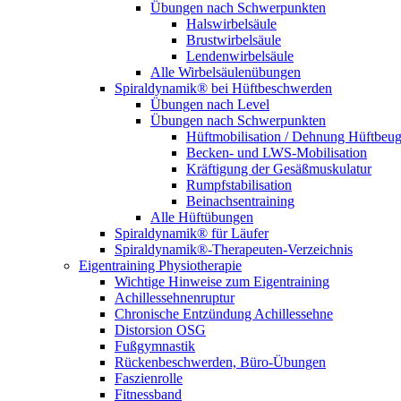
Übungen nach Schwerpunkten
Halswirbelsäule
Brustwirbelsäule
Lendenwirbelsäule
Alle Wirbelsäulenübungen
Spiraldynamik® bei Hüftbeschwerden
Übungen nach Level
Übungen nach Schwerpunkten
Hüftmobilisation / Dehnung Hüftbeug
Becken- und LWS-Mobilisation
Kräftigung der Gesäß­muskulatur
Rumpf­stabilisation
Beinachsen­training
Alle Hüftübungen
Spiraldynamik® für Läufer
Spiraldynamik®-Therapeuten-Verzeichnis
Eigentraining Physiotherapie
Wichtige Hinweise zum Eigentraining
Achillessehnenruptur
Chronische Entzündung Achillessehne
Distorsion OSG
Fußgymnastik
Rückenbeschwerden, Büro-Übungen
Faszienrolle
Fitnessband