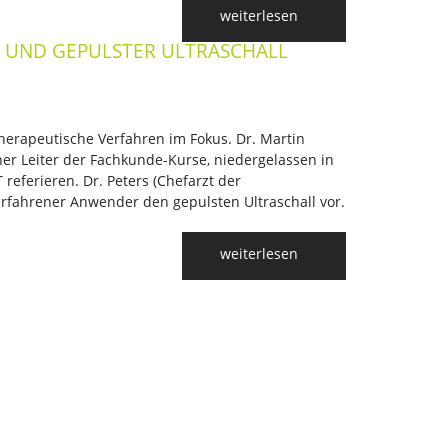
Jahreskongress der G
weiterlesen
E UND GEPULSTER ULTRASCHALL
therapeutische Verfahren im Fokus. Dr. Martin
er Leiter der Fachkunde-Kurse, niedergelassen in
eferieren. Dr. Peters (Chefarzt der
 erfahrener Anwender den gepulsten Ultraschall vor.
GFFC and friends - Web
weiterlesen