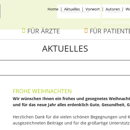
Benutzername
Passwort
ion
Home
Aktuelles
Vorwort
Autoren
Wa
ingen
Passwort vergesse
ion
FÜR ÄRZTE
FÜR PATIENT
ingen
AKTUELLES
FROHE WEIHNACHTEN
Wir wünschen Ihnen ein frohes und gesegnetes Weihnacht
und für das neue Jahr alles erdenklich Gute, Gesundheit, G
Herzlichen Dank für die vielen schönen Begegnungen und Ko
ausgezeichneten Beiträge und für die großartige Unterstü