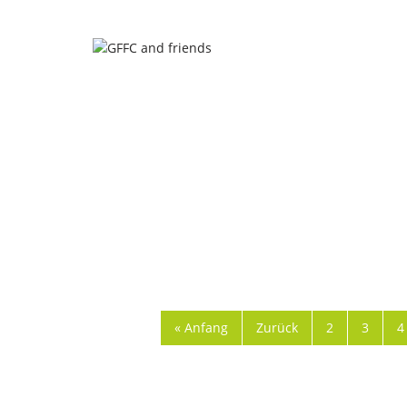
« Anfang
Zurück
2
3
4