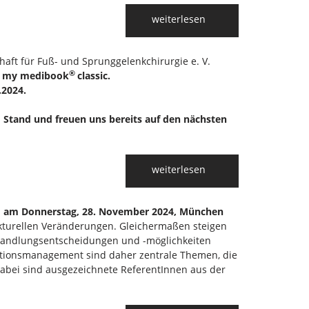
Frohe Weihnachten
weiterlesen
haft für Fuß- und Sprunggelenkchirurgie e. V.
®
t my medibook
classic.
.2024.
 Stand und freuen uns bereits auf den nächsten
Special zum GFFC Jah
weiterlesen
rs) am Donnerstag, 28. November 2024, München
trukturellen Veränderungen. Gleichermaßen steigen
handlungs­entscheidungen und -möglichkeiten
ations­management sind daher zentrale Themen, die
abei sind ausgezeichnete ReferentInnen aus der