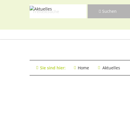
Suchen
Navigat
Suchen
überspr
Navigat
überspr
Sie sind hier:
Home
Aktuelles